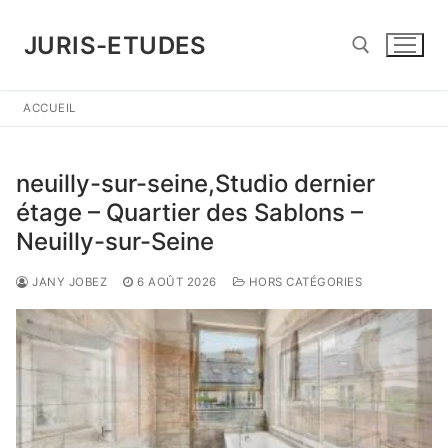
Aller
au
JURIS-ETUDES
contenu
ACCUEIL
Rechercher :
neuilly-sur-seine,Studio dernier
étage – Quartier des Sablons –
Neuilly-sur-Seine
JANY JOBEZ
6 AOÛT 2026
HORS CATÉGORIES