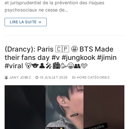
et jurisprudentiel de la prévention des risques
psychosociaux ne cesse de…
LIRE LA SUITE →
(Drancy): Paris 🇨🇵 🤩 BTS Made
their fans day #v #jungkook #jimin
#viral 🐻🐨👤🎤🏙️🥳😁👥🩵
JANY JOBEZ
19 JUILLET 2026
HORS CATÉGORIES