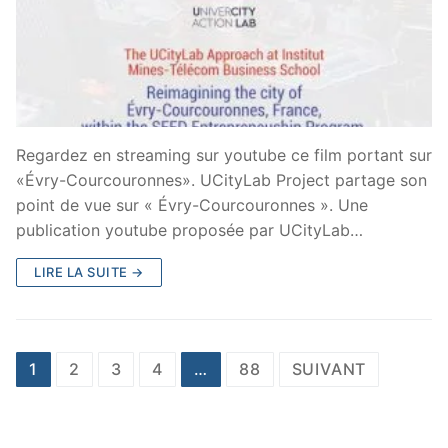
Regardez en streaming sur youtube ce film portant sur
«Évry-Courcouronnes». UCityLab Project partage son
point de vue sur « Évry-Courcouronnes ». Une
publication youtube proposée par UCityLab…
LIRE LA SUITE →
Pagination
1
2
3
4
…
88
SUIVANT
des
publications