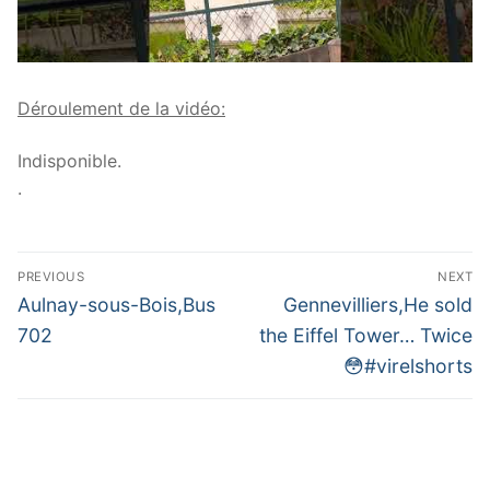
Déroulement de la vidéo:
Indisponible.
.
Navigation
PREVIOUS
NEXT
de
Previous
Next
Aulnay-sous-Bois,Bus
Gennevilliers,He sold
post:
post:
l’article
702
the Eiffel Tower… Twice
😳#virelshorts