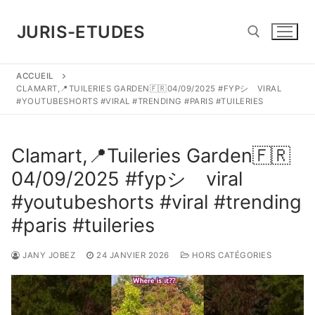
Aller
au
JURIS-ETUDES
contenu
ACCUEIL
Rechercher :
CLAMART,📍TUILERIES GARDEN🇫🇷04/09/2025 #FYPシ゚VIRAL
#YOUTUBESHORTS #VIRAL #TRENDING #PARIS #TUILERIES
Clamart,📍Tuileries Garden🇫🇷
04/09/2025 #fypシ゚viral
#youtubeshorts #viral #trending
#paris #tuileries
JANY JOBEZ
24 JANVIER 2026
HORS CATÉGORIES