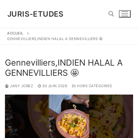
Aller
au
JURIS-ETUDES
contenu
ACCUEIL
Rechercher :
GENNEVILLIERS,INDIEN HALAL A GENNEVILLIERS 🤩
Gennevilliers,INDIEN HALAL A
GENNEVILLIERS 🤩
JANY JOBEZ
30 JUIN 2026
HORS CATÉGORIES