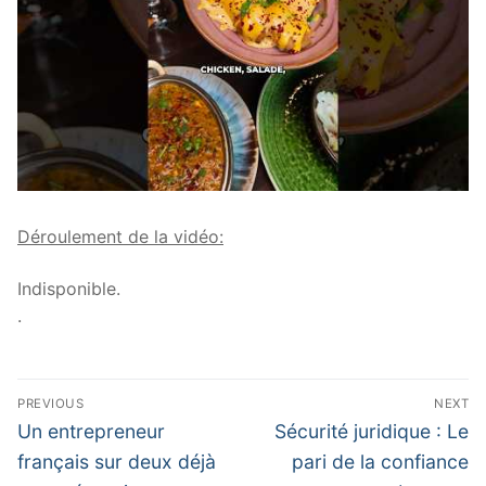
Déroulement de la vidéo:
Indisponible.
.
Navigation
PREVIOUS
NEXT
de
Previous
Next
Un entrepreneur
Sécurité juridique : Le
post:
post:
l’article
français sur deux déjà
pari de la confiance