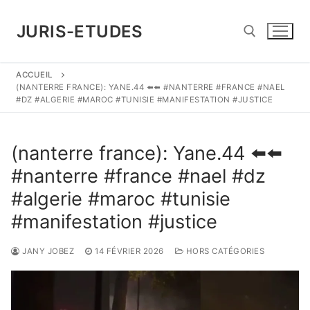
Aller
au
JURIS-ETUDES
contenu
ACCUEIL
Rechercher :
(NANTERRE FRANCE): YANE.44 ⬅️⬅️ #NANTERRE #FRANCE #NAEL
#DZ #ALGERIE #MAROC #TUNISIE #MANIFESTATION #JUSTICE
(nanterre france): Yane.44 ⬅️⬅️
#nanterre #france #nael #dz
#algerie #maroc #tunisie
#manifestation #justice
JANY JOBEZ
14 FÉVRIER 2026
HORS CATÉGORIES