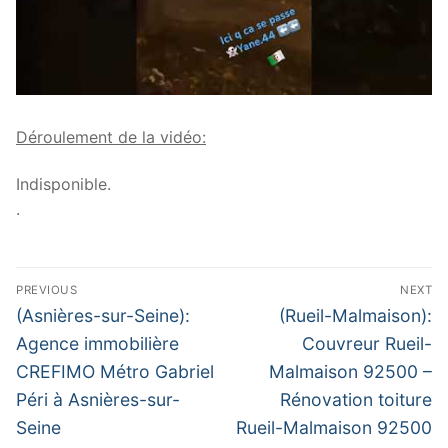
Déroulement de la vidéo:
Indisponible.
.
Navigation
PREVIOUS
NEXT
de
Previous
Next
(Asnières-sur-Seine):
(Rueil-Malmaison):
post:
post:
l’article
Agence immobilière
Couvreur Rueil-
CREFIMO Métro Gabriel
Malmaison 92500 –
Péri à Asnières-sur-
Rénovation toiture
Seine
Rueil-Malmaison 92500