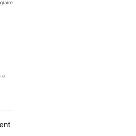
giaire
s à
ment