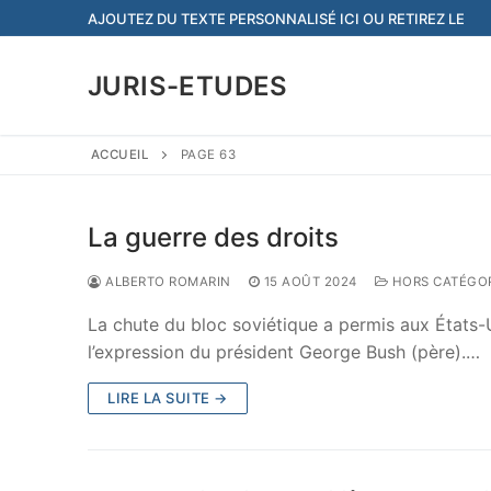
Aller
AJOUTEZ DU TEXTE PERSONNALISÉ ICI OU RETIREZ LE
au
contenu
JURIS-ETUDES
ACCUEIL
PAGE 63
La guerre des droits
ALBERTO ROMARIN
15 AOÛT 2024
HORS CATÉGOR
La chute du bloc soviétique a permis aux États-
l’expression du président George Bush (père).…
LIRE LA SUITE →