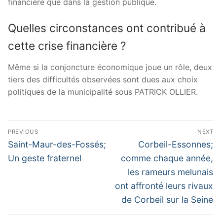
financière que dans la gestion publique.
Quelles circonstances ont contribué à
cette crise financière ?
Même si la conjoncture économique joue un rôle, deux
tiers des difficultés observées sont dues aux choix
politiques de la municipalité sous PATRICK OLLIER.
Navigation
PREVIOUS
NEXT
de
Previous
Next
Saint-Maur-des-Fossés;
Corbeil-Essonnes;
post:
post:
l’article
Un geste fraternel
comme chaque année,
les rameurs melunais
ont affronté leurs rivaux
de Corbeil sur la Seine