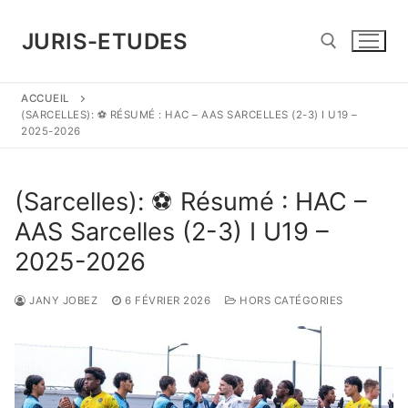
Aller
au
JURIS-ETUDES
contenu
ACCUEIL
Rechercher :
(SARCELLES): ⚽️ RÉSUMÉ : HAC – AAS SARCELLES (2-3) I U19 –
2025-2026
(Sarcelles): ⚽️ Résumé : HAC –
AAS Sarcelles (2-3) I U19 –
2025-2026
JANY JOBEZ
6 FÉVRIER 2026
HORS CATÉGORIES