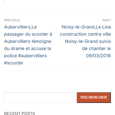
Navigation
PREVIOUS
NEXT
de
Previous
Next
Aubervilliers,Le
Noisy-le-Grand,Le Lina
post:
post:
l’article
passager du scooter à
construction centre ville
Aubervilliers témoigne
Noisy-le-Grand suivis
du drame et accuse la
de chantier le
police #aubervilliers
09/03/2016
#scooter
Rechercher
RECHERCHER
RECENT POSTS