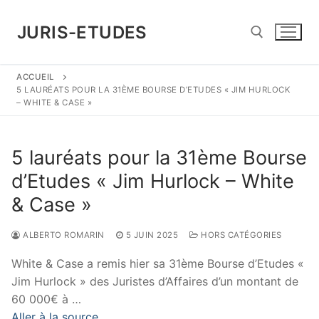
Aller
au
JURIS-ETUDES
contenu
ACCUEIL
Rechercher :
5 LAURÉATS POUR LA 31ÈME BOURSE D’ETUDES « JIM HURLOCK
– WHITE & CASE »
5 lauréats pour la 31ème Bourse
d’Etudes « Jim Hurlock – White
& Case »
ALBERTO ROMARIN
5 JUIN 2025
HORS CATÉGORIES
White & Case a remis hier sa 31ème Bourse d’Etudes «
Jim Hurlock » des Juristes d’Affaires d’un montant de
60 000€ à …
Aller à la source