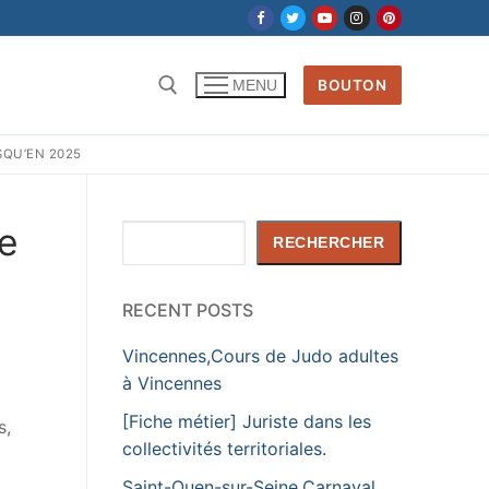
BOUTON
MENU
SQU’EN 2025
Rechercher :
de
Rechercher
RECHERCHER
RECENT POSTS
Vincennes,Cours de Judo adultes
à Vincennes
[Fiche métier] Juriste dans les
s,
collectivités territoriales.
Saint-Ouen-sur-Seine,Carnaval