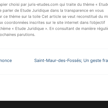
er choisi par juris-etudes.com qui traite du thème « Etud
 de parler de Etude Juridique dans la transparence en vous
sur ce thème sur la toile Cet article se veut reconstitué du m
x coordonnées inscrites sur le site internet dans l’objectif
u thème « Etude Juridique ». En consultant de manière réguli
ochaines parutions.
Next
nnonce
Saint-Maur-des-Fossés; Un geste fra
post: