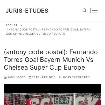
Aller
au
JURIS-ETUDES
contenu
ACCUEIL
Rechercher :
(ANTONY CODE POSTAL): FERNANDO TORRES GOAL BAYERN
MUNICH VS CHELSEA SUPER CUP EUROPE
(antony code postal): Fernando
Torres Goal Bayern Munich Vs
Chelsea Super Cup Europe
JANY JOBEZ
21 FÉVRIER 2026
HORS CATÉGORIES