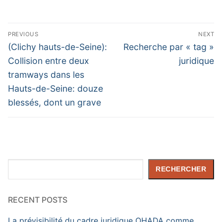
Navigation
PREVIOUS
NEXT
de
Previous
Next
(Clichy hauts-de-Seine):
Recherche par « tag »
post:
post:
l’article
Collision entre deux
juridique
tramways dans les
Hauts-de-Seine: douze
blessés, dont un grave
Rechercher
RECHERCHER
RECENT POSTS
La prévisibilité du cadre juridique OHADA comme