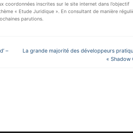
x coordonnées inscrites sur le site internet dans l’objectif
u thème « Etude Juridique ». En consultant de manière réguli
ochaines parutions.
Next
d’ –
La grande majorité des développeurs pratiqu
post:
« Shadow 