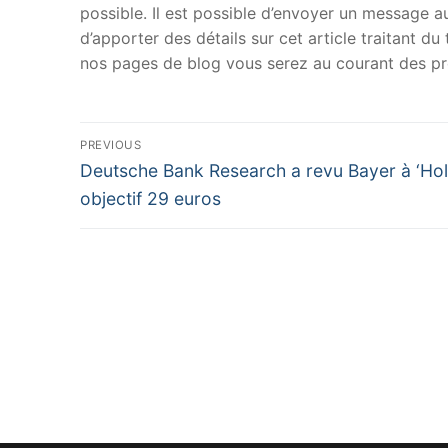
possible. Il est possible d’envoyer un message au
d’apporter des détails sur cet article traitant d
nos pages de blog vous serez au courant des pr
Navigation
PREVIOUS
Previous
de
Deutsche Bank Research a revu Bayer à ‘Hol
post:
objectif 29 euros
l’article