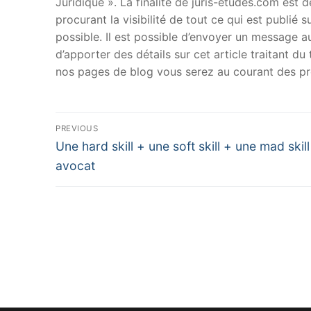
Juridique ». La finalité de juris-etudes.com est
procurant la visibilité de tout ce qui est publié 
possible. Il est possible d’envoyer un message au
d’apporter des détails sur cet article traitant d
nos pages de blog vous serez au courant des pr
Navigation
PREVIOUS
Previous
de
Une hard skill + une soft skill + une mad skil
post:
avocat
l’article