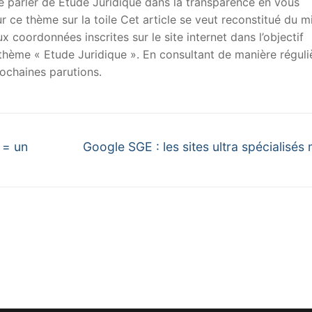
 de parler de Etude Juridique dans la transparence en vous
sur ce thème sur la toile Cet article se veut reconstitué du m
x coordonnées inscrites sur le site internet dans l’objectif
u thème « Etude Juridique ». En consultant de manière réguli
ochaines parutions.
Next
l = un
Google SGE : les sites ultra spécialisés 
post: