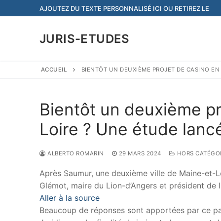
Aller
AJOUTEZ DU TEXTE PERSONNALISÉ ICI OU RETIREZ LE
au
contenu
JURIS-ETUDES
ACCUEIL
BIENTÔT UN DEUXIÈME PROJET DE CASINO EN
Bientôt un deuxième pr
Loire ? Une étude lan
ALBERTO ROMARIN
29 MARS 2024
HORS CATÉGO
Après Saumur, une deuxième ville de Maine-et-Loir
Glémot, maire du Lion-d’Angers et président d
Aller à la source
Beaucoup de réponses sont apportées par ce papi