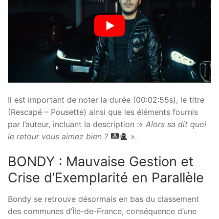
Il est important de noter la durée (00:02:55s), le titre
(Rescapé – Pousette) ainsi que les éléments fournis
par l’auteur, incluant la description :«
Alors sa dit quoi
le retour vous aimez bien ?
».
BONDY : Mauvaise Gestion et
Crise d’Exemplarité en Parallèle
Bondy se retrouve désormais en bas du classement
des communes d’Île-de-France, conséquence d’une