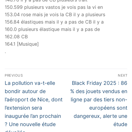
150.599 plusieurs vastos je vois pas la vi en
153.04 rose mais je vois la CB il y a plusieurs
156.84 élastiques mais il y a pas de CB il y a
160.0 plusieurs élastique mais il y a pas de
162.08 CB
164.1 [Musique]
.
Navigation
PREVIOUS
NEXT
de
Previous
Next
La pollution va-t-elle
Black Friday 2025 : 86
post:
post:
l’article
bondir autour de
% des jouets vendus en
l’aéroport de Nice, dont
ligne par des tiers non-
l’extension sera
européens sont
inaugurée l’an prochain
dangereux, alerte une
? Une nouvelle étude
étude