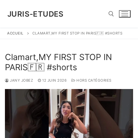
Aller
au
JURIS-ETUDES
contenu
ACCUEIL
CLAMART,MY FIRST STOP IN PARIS🇫🇷 #SHORTS
Rechercher :
Clamart,MY FIRST STOP IN
PARIS🇫🇷 #shorts
JANY JOBEZ
12 JUIN 2026
HORS CATÉGORIES