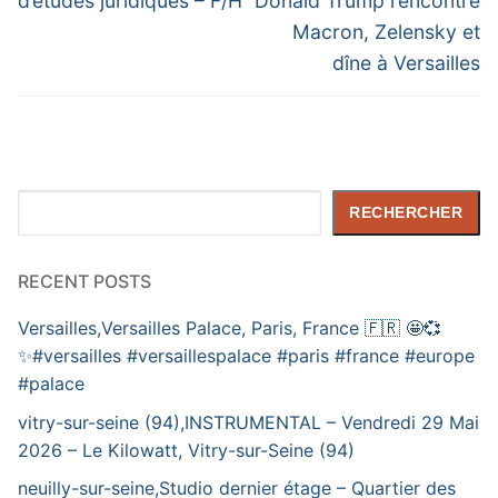
l’article
d’études juridiques – F/H
Donald Trump rencontre
Macron, Zelensky et
dîne à Versailles
Rechercher
RECHERCHER
RECENT POSTS
Versailles,Versailles Palace, Paris, France 🇫🇷 🤩💞
✨️#versailles #versaillespalace #paris #france #europe
#palace
vitry-sur-seine (94),INSTRUMENTAL – Vendredi 29 Mai
2026 – Le Kilowatt, Vitry-sur-Seine (94)
neuilly-sur-seine,Studio dernier étage – Quartier des