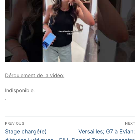
Déroulement de la vidéo:
Indisponible.
.
Navigation
PREVIOUS
NEXT
de
Previous
Next
Stage chargé(e)
Versailles; G7 à Evian:
post:
post: