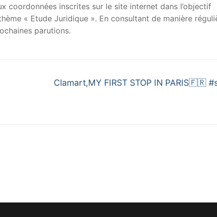
x coordonnées inscrites sur le site internet dans l’objectif
u thème « Etude Juridique ». En consultant de manière réguli
ochaines parutions.
Next
Clamart,MY FIRST STOP IN PARIS🇫🇷 #
post: