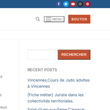
BOUTON
MENU
Rechercher :
Rechercher
RECHERCHER
RECENT POSTS
es
Vincennes,Cours de Judo adultes
à Vincennes
[Fiche métier] Juriste dans les
e
collectivités territoriales.
ieux
Saint-Ouen-sur-Seine,Carnaval