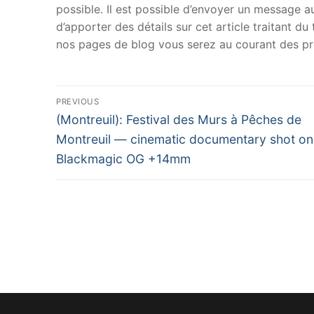
possible. Il est possible d’envoyer un message au
d’apporter des détails sur cet article traitant d
nos pages de blog vous serez au courant des pr
Navigation
PREVIOUS
Previous
de
(Montreuil): Festival des Murs à Pêches de
post:
Montreuil — cinematic documentary shot on
l’article
Blackmagic OG +14mm