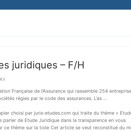
H
es juridiques – F/H
IES
ation Française de l’Assurance qui rassemble 254 entrepris
iétés régies par le code des assurances. L’as …
er choisi par juris-etudes.com qui traite du thème « Etud
 de parler de Etude Juridique dans la transparence en vous
sur ce thème sur la toile Cet article se veut reconstitué du m