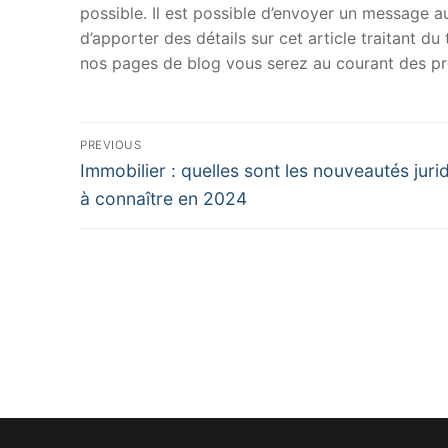
possible. Il est possible d’envoyer un message au
d’apporter des détails sur cet article traitant d
nos pages de blog vous serez au courant des pr
Navigation
PREVIOUS
Previous
de
Immobilier : quelles sont les nouveautés juri
post:
à connaître en 2024
l’article