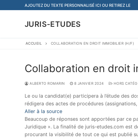
Aller
AJOUTEZ DU TEXTE PERSONNALISÉ ICI OU RETIREZ LE
au
contenu
JURIS-ETUDES
ACCUEIL
COLLABORATION EN DROIT IMMOBILIER (H/F)
Collaboration en droit 
ALBERTO ROMARIN
8 JANVIER 2024
HORS CATÉG
Le ou la candidat(e) participera à l’étude des doss
rédigera des actes de procédures (assignations, 
Aller à la source
Beaucoup de réponses sont apportées par ce papi
Juridique ». La finalité de juris-etudes.com est
procurant la visibilité de tout ce qui est publié 