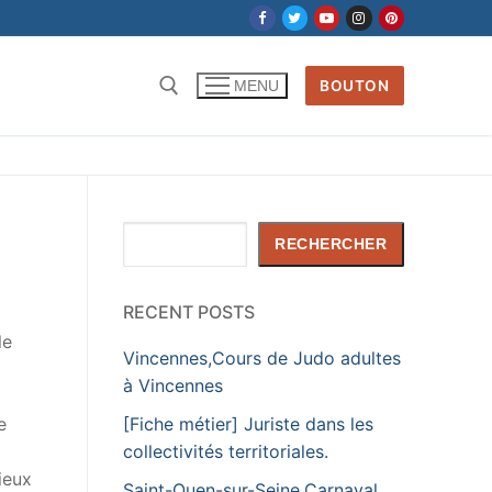
BOUTON
MENU
Rechercher :
Rechercher
RECHERCHER
RECENT POSTS
le
Vincennes,Cours de Judo adultes
à Vincennes
[Fiche métier] Juriste dans les
e
collectivités territoriales.
ieux
Saint-Ouen-sur-Seine,Carnaval