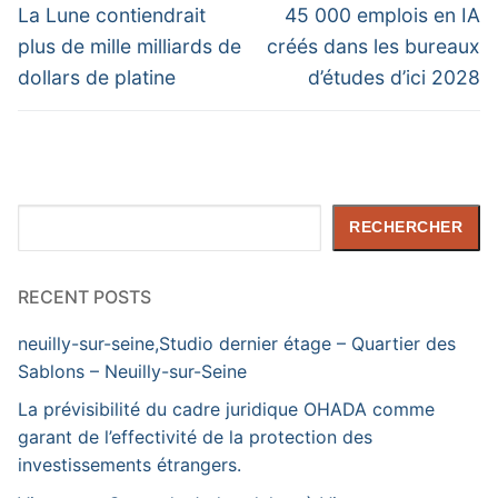
de
Previous
Next
La Lune contiendrait
45 000 emplois en IA
post:
post:
l’article
plus de mille milliards de
créés dans les bureaux
dollars de platine
d’études d’ici 2028
Rechercher
RECHERCHER
RECENT POSTS
neuilly-sur-seine,Studio dernier étage – Quartier des
Sablons – Neuilly-sur-Seine
La prévisibilité du cadre juridique OHADA comme
garant de l’effectivité de la protection des
investissements étrangers.