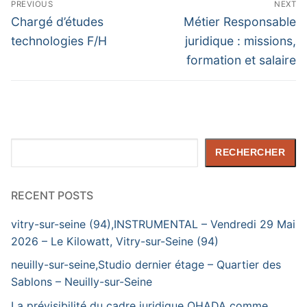
PREVIOUS
NEXT
de
Previous
Next
Chargé d’études
Métier Responsable
post:
post:
l’article
technologies F/H
juridique : missions,
formation et salaire
Rechercher
RECHERCHER
RECENT POSTS
vitry-sur-seine (94),INSTRUMENTAL – Vendredi 29 Mai
2026 – Le Kilowatt, Vitry-sur-Seine (94)
neuilly-sur-seine,Studio dernier étage – Quartier des
Sablons – Neuilly-sur-Seine
La prévisibilité du cadre juridique OHADA comme