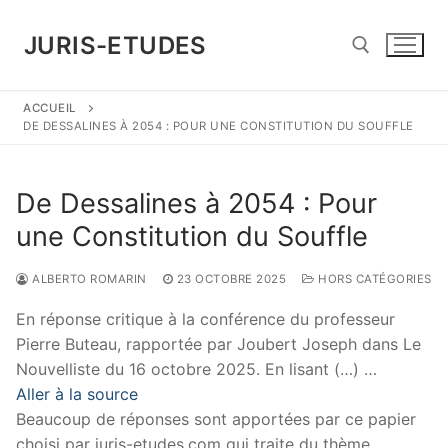
Aller
au
JURIS-ETUDES
contenu
ACCUEIL
Rechercher :
DE DESSALINES À 2054 : POUR UNE CONSTITUTION DU SOUFFLE
De Dessalines à 2054 : Pour
une Constitution du Souffle
ALBERTO ROMARIN
23 OCTOBRE 2025
HORS CATÉGORIES
En réponse critique à la conférence du professeur
Pierre Buteau, rapportée par Joubert Joseph dans Le
Nouvelliste du 16 octobre 2025. En lisant (…) …
Aller à la source
Beaucoup de réponses sont apportées par ce papier
choisi par juris-etudes.com qui traite du thème