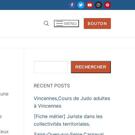
BOUTON
MENU
Rechercher :
Rechercher
RECHERCHER
RECENT POSTS
 une
Vincennes,Cours de Judo adultes
à Vincennes
[Fiche métier] Juriste dans les
e
collectivités territoriales.
ieux
Saint-Ouen-sur-Seine,Carnaval