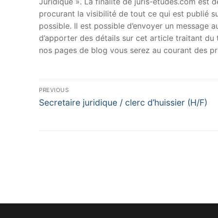
Juridique ». La finalité de juris-etudes.com est
procurant la visibilité de tout ce qui est publié 
possible. Il est possible d’envoyer un message au
d’apporter des détails sur cet article traitant d
nos pages de blog vous serez au courant des pr
Navigation
PREVIOUS
Previous
de
Secretaire juridique / clerc d’huissier (H/F)
post:
l’article