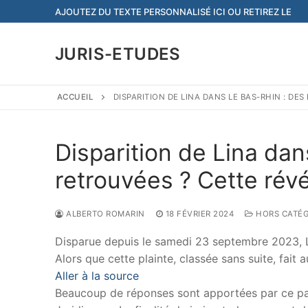
Aller
AJOUTEZ DU TEXTE PERSONNALISÉ ICI OU RETIREZ LE
au
contenu
JURIS-ETUDES
ACCUEIL
DISPARITION DE LINA DANS LE BAS-RHIN : D
Disparition de Lina dan
retrouvées ? Cette rév
ALBERTO ROMARIN
18 FÉVRIER 2024
HORS CATÉG
Disparue depuis le samedi 23 septembre 2023, L
Alors que cette plainte, classée sans suite, fait 
Aller à la source
Beaucoup de réponses sont apportées par ce papi