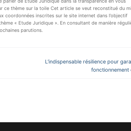
 de parler de Etude Juridique dans la transparence en vous
sur ce thème sur la toile Cet article se veut reconstitué du m
x coordonnées inscrites sur le site internet dans l’objectif
u thème « Etude Juridique ». En consultant de manière réguli
ochaines parutions.
Next
L’indispensable résilience pour garan
post:
fonctionnement d