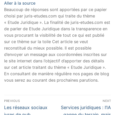
Aller à la source
Beaucoup de réponses sont apportées par ce papier
choisi par juris-etudes.com qui traite du thème
« Etude Juridique ». La finalité de juris-etudes.com est
de parler de Etude Juridique dans la transparence en
vous procurant la visibilité de tout ce qui est publié
sur ce thème sur la toile Cet article se veut
reconstitué du mieux possible. Il est possible
d’envoyer un message aux coordonnées inscrites sur
le site internet dans l’objectif d’apporter des détails
sur cet article traitant du thème « Etude Juridique ».
En consultant de manière régulière nos pages de blog
vous serez au courant des prochaines parutions.
Navigation
PREVIOUS
NEXT
de
Previous
Next
Les réseaux sociaux
Services juridiques : l’IA
post:
post:
ivres de pub
gagne du terrain, mais