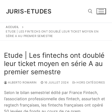
Aller
au
JURIS-ETUDES
contenu
ACCUEIL
Rechercher :
ETUDE | LES FINTECHS ONT DOUBLÉ LEUR TICKET MOYEN EN
SÉRIE A AU PREMIER SEMESTRE
Etude | Les fintechs ont doublé
leur ticket moyen en série A au
premier semestre
ALBERTO ROMARIN
16 JUILLET 2024
HORS CATÉGORIES
Selon le bilan semestriel édité par France Fintech,
l’association professionnelle des fintech, assurtech et
regtech françaises, les fintechs françaises ont opéré
50 levées de fonds au cours de ce prem …