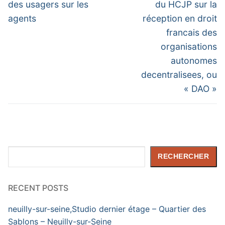
post:
post:
l’article
des usagers sur les
du HCJP sur la
agents
réception en droit
francais des
organisations
autonomes
decentralisees, ou
« DAO »
Rechercher
RECHERCHER
RECENT POSTS
neuilly-sur-seine,Studio dernier étage – Quartier des
Sablons – Neuilly-sur-Seine