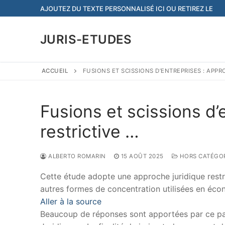
Aller
AJOUTEZ DU TEXTE PERSONNALISÉ ICI OU RETIREZ LE
au
contenu
JURIS-ETUDES
ACCUEIL
FUSIONS ET SCISSIONS D’ENTREPRISES : APPR
Fusions et scissions d’
restrictive …
ALBERTO ROMARIN
15 AOÛT 2025
HORS CATÉGOR
Cette étude adopte une approche juridique restri
autres formes de concentration utilisées en éco
Aller à la source
Beaucoup de réponses sont apportées par ce papi