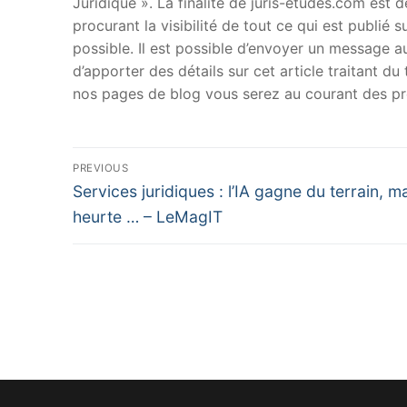
Juridique ». La finalité de juris-etudes.com est
procurant la visibilité de tout ce qui est publié 
possible. Il est possible d’envoyer un message au
d’apporter des détails sur cet article traitant d
nos pages de blog vous serez au courant des pr
Navigation
PREVIOUS
Previous
de
Services juridiques : l’IA gagne du terrain, m
post:
heurte … – LeMagIT
l’article