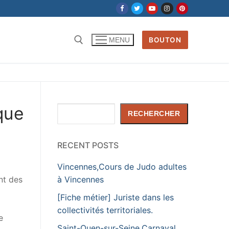
BOUTON
MENU
Rechercher :
que
Rechercher
RECHERCHER
RECENT POSTS
Vincennes,Cours de Judo adultes
nt des
à Vincennes
[Fiche métier] Juriste dans les
collectivités territoriales.
e
Saint-Ouen-sur-Seine,Carnaval