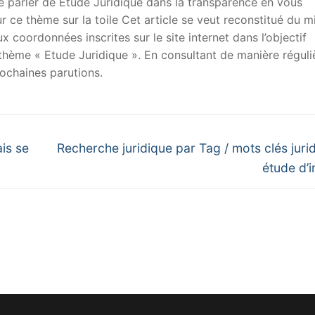
 de parler de Etude Juridique dans la transparence en vous
sur ce thème sur la toile Cet article se veut reconstitué du m
x coordonnées inscrites sur le site internet dans l’objectif
u thème « Etude Juridique ». En consultant de manière réguli
ochaines parutions.
Next
ais se
Recherche juridique par Tag / mots clés jurid
post:
étude d’