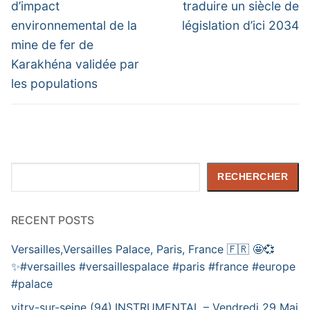
post:
post:
l’article
d’impact
traduire un siècle de
environnemental de la
législation d’ici 2034
mine de fer de
Karakhéna validée par
les populations
Rechercher
RECHERCHER
RECENT POSTS
Versailles,Versailles Palace, Paris, France 🇫🇷 🤩💞
✨️#versailles #versaillespalace #paris #france #europe
#palace
vitry-sur-seine (94),INSTRUMENTAL – Vendredi 29 Mai