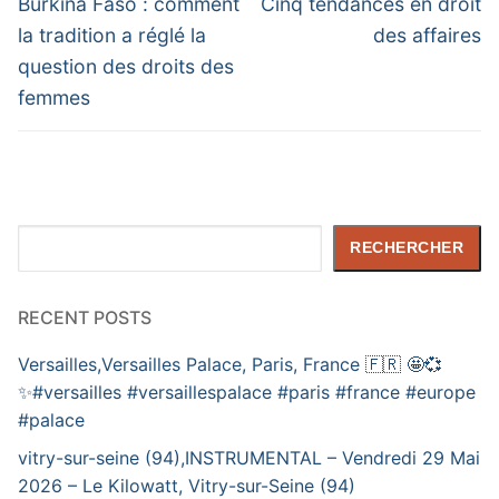
de
Previous
Next
Burkina Faso : comment
Cinq tendances en droit
post:
post:
l’article
la tradition a réglé la
des affaires
question des droits des
femmes
Rechercher
RECHERCHER
RECENT POSTS
Versailles,Versailles Palace, Paris, France 🇫🇷 🤩💞
✨️#versailles #versaillespalace #paris #france #europe
#palace
vitry-sur-seine (94),INSTRUMENTAL – Vendredi 29 Mai
2026 – Le Kilowatt, Vitry-sur-Seine (94)