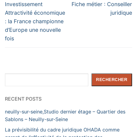
de
Previous
Next
Investissement
Fiche métier : Conseiller
post:
post:
l’article
Attractivité économique
juridique
: la France championne
d’Europe une nouvelle
fois
Rechercher
RECHERCHER
RECENT POSTS
neuilly-sur-seine,Studio dernier étage – Quartier des
Sablons – Neuilly-sur-Seine
La prévisibilité du cadre juridique OHADA comme