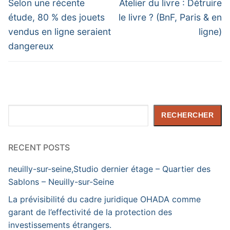
de
Previous
Next
Selon une récente
Atelier du livre : Détruire
post:
post:
l’article
étude, 80 % des jouets
le livre ? (BnF, Paris & en
vendus en ligne seraient
ligne)
dangereux
Rechercher
RECHERCHER
RECENT POSTS
neuilly-sur-seine,Studio dernier étage – Quartier des
Sablons – Neuilly-sur-Seine
La prévisibilité du cadre juridique OHADA comme
garant de l’effectivité de la protection des
investissements étrangers.