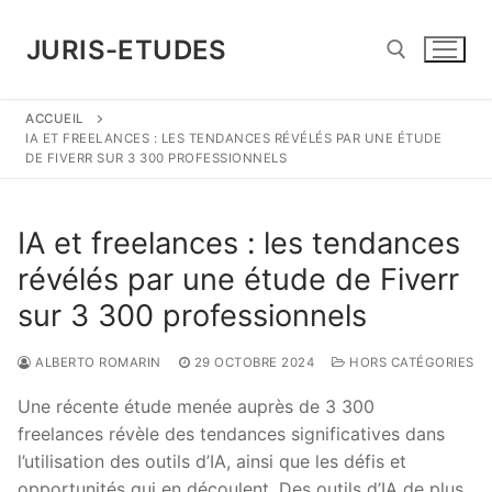
Aller
au
JURIS-ETUDES
contenu
ACCUEIL
Rechercher :
IA ET FREELANCES : LES TENDANCES RÉVÉLÉS PAR UNE ÉTUDE
DE FIVERR SUR 3 300 PROFESSIONNELS
IA et freelances : les tendances
révélés par une étude de Fiverr
sur 3 300 professionnels
ALBERTO ROMARIN
29 OCTOBRE 2024
HORS CATÉGORIES
Une récente étude menée auprès de 3 300
freelances révèle des tendances significatives dans
l’utilisation des outils d’IA, ainsi que les défis et
opportunités qui en découlent. Des outils d’IA de plus