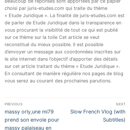
Beaucoup de réponses sont apportées par ce papier
choisi par juris-etudes.com qui traite du thème
« Etude Juridique ». La finalité de juris-etudes.com est
de parler de Etude Juridique dans la transparence en
vous procurant la visibilité de tout ce qui est publié
sur ce thème sur la toile Cet article se veut
reconstitué du mieux possible. Il est possible
d’envoyer un message aux coordonnées inscrites sur
le site internet dans l’objectif d’apporter des détails
sur cet article traitant du thème « Etude Juridique ».
En consultant de manière régulière nos pages de blog
vous serez au courant des prochaines parutions.
Navigation
PREVIOUS
NEXT
de
Previous
Next
massy orly,une mi79
Slow French Vlog (with
post:
post:
l’article
prend son envole pour
Subtitles)
massy palaiseau en