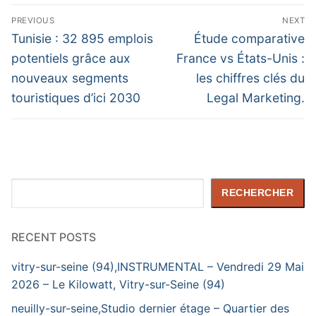
Navigation
PREVIOUS
NEXT
de
Previous
Next
Tunisie : 32 895 emplois
Étude comparative
post:
post:
l’article
potentiels grâce aux
France vs États-Unis :
nouveaux segments
les chiffres clés du
touristiques d’ici 2030
Legal Marketing.
Rechercher
RECHERCHER
RECENT POSTS
vitry-sur-seine (94),INSTRUMENTAL – Vendredi 29 Mai
2026 – Le Kilowatt, Vitry-sur-Seine (94)
neuilly-sur-seine,Studio dernier étage – Quartier des