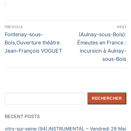
.
Navigation
PREVIOUS
NEXT
de
Previous
Next
Fontenay-sous-
(Aulnay-sous-Bois):
post:
post:
l’article
Bois,Ouverture théâtre
Émeutes en France :
Jean-François VOGUET
incursion à Aulnay-
sous-Bois
Rechercher
RECHERCHER
RECENT POSTS
vitry-sur-seine (94),INSTRUMENTAL – Vendredi 29 Mai