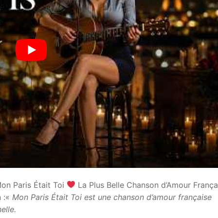
Mon Paris Était Toi
La Plus Belle Chanson d’Amour Françai
 :«
Mon Paris Était Toi est une chanson d’amour française
elle.