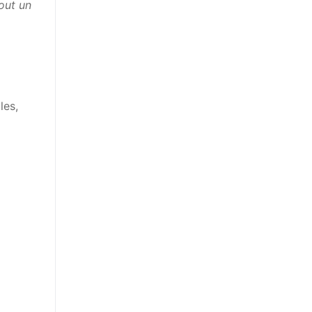
out un
les,