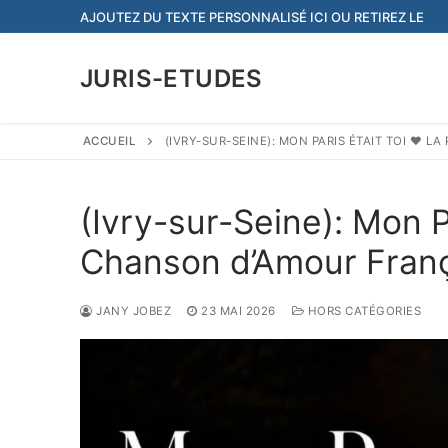
Aller
AJOUTEZ DU TEXTE PERSONNALISÉ ICI OU RETIREZ LE
au
contenu
JURIS-ETUDES
ACCUEIL
(IVRY-SUR-SEINE): MON PARIS ÉTAIT TOI ❤️ 
(Ivry-sur-Seine): Mon Pa
Chanson d’Amour Franç
JANY JOBEZ
23 MAI 2026
HORS CATÉGORIES