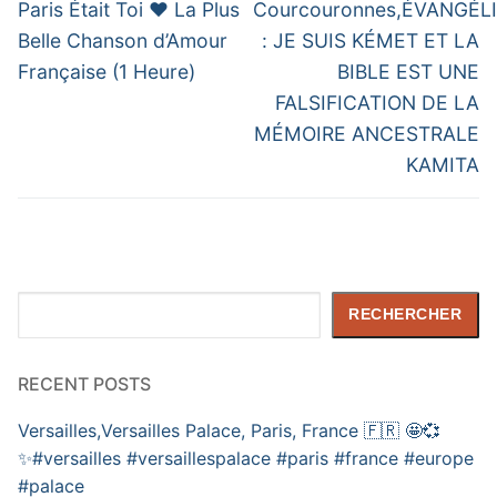
post:
post:
l’article
Paris Était Toi ❤️ La Plus
Courcouronnes,ÉVANGÉL
Belle Chanson d’Amour
: JE SUIS KÉMET ET LA
Française (1 Heure)
BIBLE EST UNE
FALSIFICATION DE LA
MÉMOIRE ANCESTRALE
KAMITA
Rechercher
RECHERCHER
RECENT POSTS
Versailles,Versailles Palace, Paris, France 🇫🇷 🤩💞
✨️#versailles #versaillespalace #paris #france #europe
#palace