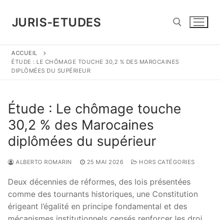
Aller
au
JURIS-ETUDES
contenu
ACCUEIL
Rechercher :
ÉTUDE : LE CHÔMAGE TOUCHE 30,2 % DES MAROCAINES
DIPLÔMÉES DU SUPÉRIEUR
Étude : Le chômage touche
30,2 % des Marocaines
diplômées du supérieur
ALBERTO ROMARIN
25 MAI 2026
HORS CATÉGORIES
Deux décennies de réformes, des lois présentées
comme des tournants historiques, une Constitution
érigeant l’égalité en principe fondamental et des
mécanismes institutionnels censés renforcer les droi …