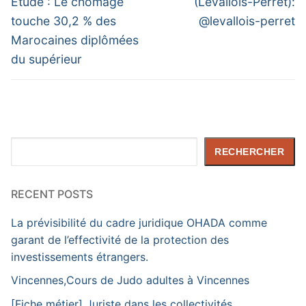
de
Previous
Next
Étude : Le chômage
(Levallois-Perret):
post:
post:
l’article
touche 30,2 % des
@levallois-perret
Marocaines diplômées
du supérieur
Rechercher
RECHERCHER
RECENT POSTS
La prévisibilité du cadre juridique OHADA comme
garant de l’effectivité de la protection des
investissements étrangers.
Vincennes,Cours de Judo adultes à Vincennes
[Fiche métier] Juriste dans les collectivités