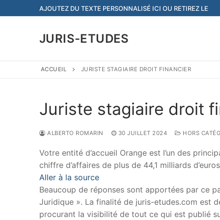
Aller
AJOUTEZ DU TEXTE PERSONNALISÉ ICI OU RETIREZ LE
au
contenu
JURIS-ETUDES
ACCUEIL
JURISTE STAGIAIRE DROIT FINANCIER
Juriste stagiaire droit f
ALBERTO ROMARIN
30 JUILLET 2024
HORS CATÉG
Votre entité d’accueil Orange est l’un des prin
chiffre d’affaires de plus de 44,1 milliards d’eur
Aller à la source
Beaucoup de réponses sont apportées par ce papi
Juridique ». La finalité de juris-etudes.com est
procurant la visibilité de tout ce qui est publié 