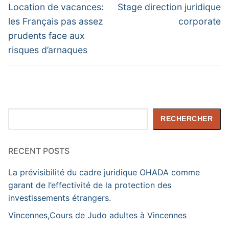
de
Previous
Next
Location de vacances:
Stage direction juridique
post:
post:
l’article
les Français pas assez
corporate
prudents face aux
risques d’arnaques
Rechercher
RECHERCHER
RECENT POSTS
La prévisibilité du cadre juridique OHADA comme
garant de l’effectivité de la protection des
investissements étrangers.
Vincennes,Cours de Judo adultes à Vincennes