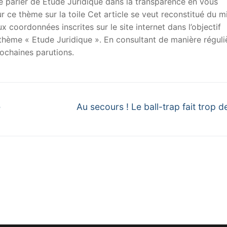
 de parler de Etude Juridique dans la transparence en vous
sur ce thème sur la toile Cet article se veut reconstitué du m
x coordonnées inscrites sur le site internet dans l’objectif
u thème « Etude Juridique ». En consultant de manière réguli
ochaines parutions.
Next
e
Au secours ! Le ball-trap fait trop d
post: