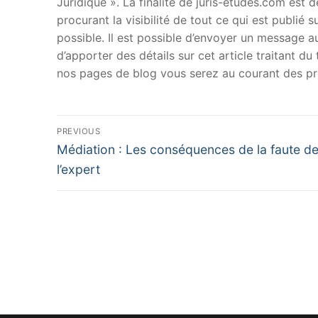
Juridique ». La finalité de juris-etudes.com est
procurant la visibilité de tout ce qui est publié 
possible. Il est possible d’envoyer un message au
d’apporter des détails sur cet article traitant d
nos pages de blog vous serez au courant des pr
Navigation
PREVIOUS
Previous
de
Médiation : Les conséquences de la faute d
post:
l’expert
l’article