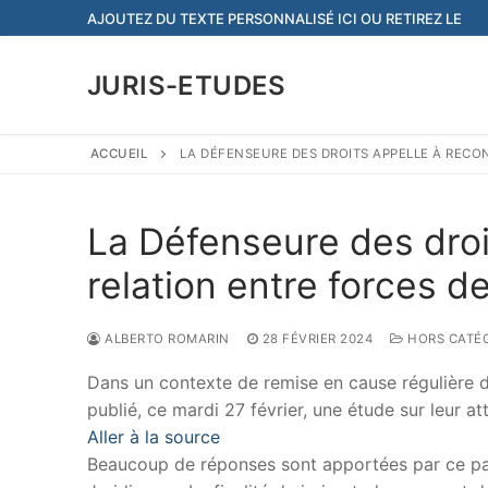
Aller
AJOUTEZ DU TEXTE PERSONNALISÉ ICI OU RETIREZ LE
au
contenu
JURIS-ETUDES
ACCUEIL
LA DÉFENSEURE DES DROITS APPELLE À RECO
La Défenseure des droit
relation entre forces de
ALBERTO ROMARIN
28 FÉVRIER 2024
HORS CATÉ
Dans un contexte de remise en cause régulière de
publié, ce mardi 27 février, une étude sur leur a
Aller à la source
Beaucoup de réponses sont apportées par ce papi