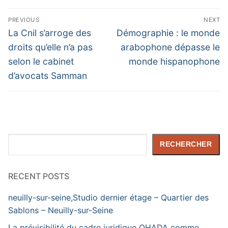
Navigation
PREVIOUS
NEXT
de
Previous
Next
La Cnil s’arroge des
Démographie : le monde
post:
post:
l’article
droits qu’elle n’a pas
arabophone dépasse le
selon le cabinet
monde hispanophone
d’avocats Samman
Rechercher
RECHERCHER
RECENT POSTS
neuilly-sur-seine,Studio dernier étage – Quartier des
Sablons – Neuilly-sur-Seine
La prévisibilité du cadre juridique OHADA comme