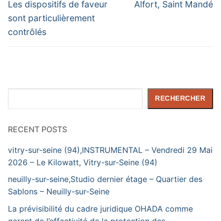
post:
post:
l’article
Les dispositifs de faveur
Alfort, Saint Mandé
sont particulièrement
contrôlés
Rechercher
RECHERCHER
RECENT POSTS
vitry-sur-seine (94),INSTRUMENTAL – Vendredi 29 Mai
2026 – Le Kilowatt, Vitry-sur-Seine (94)
neuilly-sur-seine,Studio dernier étage – Quartier des
Sablons – Neuilly-sur-Seine
La prévisibilité du cadre juridique OHADA comme
garant de l’effectivité de la protection des