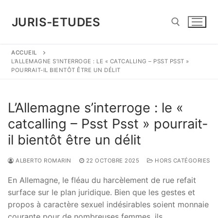
Aller
au
JURIS-ETUDES
contenu
ACCUEIL
Rechercher :
L’ALLEMAGNE S’INTERROGE : LE « CATCALLING – PSST PSST »
POURRAIT-IL BIENTÔT ÊTRE UN DÉLIT
L’Allemagne s’interroge : le «
catcalling – Psst Psst » pourrait-
il bientôt être un délit
ALBERTO ROMARIN
22 OCTOBRE 2025
HORS CATÉGORIES
En Allemagne, le fléau du harcèlement de rue refait
surface sur le plan juridique. Bien que les gestes et
propos à caractère sexuel indésirables soient monnaie
courante pour de nombreuses femmes, ils …