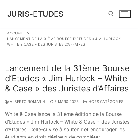
Aller
au
JURIS-ETUDES
contenu
ACCUEIL
Rechercher :
LANCEMENT DE LA 31ÈME BOURSE D’ETUDES « JIM HURLOCK –
WHITE & CASE » DES JURISTES D’AFFAIRES
Lancement de la 31ème Bourse
d’Etudes « Jim Hurlock – White
& Case » des Juristes d’Affaires
ALBERTO ROMARIN
7 MARS 2025
HORS CATÉGORIES
White & Case lance la 31 ème édition de la Bourse
d’Etudes « Jim Hurlock – White & Case » des Juristes
d’Affaires. Celle-ci vise à soutenir et encourager les
étudiants en droit désireux de compléter …