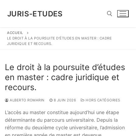
Aller
au
JURIS-ETUDES
contenu
ACCUEIL
Rechercher :
LE DROIT À LA POURSUITE D’ÉTUDES EN MASTER : CADRE
JURIDIQUE ET RECOURS.
Le droit à la poursuite d’études
en master : cadre juridique et
recours.
ALBERTO ROMARIN
8 JUIN 2026
HORS CATÉGORIES
L’accès au master constitue aujourd’hui une étape
déterminante du parcours universitaire. Depuis la
réforme du deuxième cycle universitaire, l’admission
en première année de master est devenue …