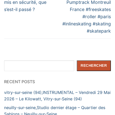
post:
post:
l’article
mis en sécurité, que
Pumptrack Montreuil
s’est-il passé ?
France #freeskates
#roller #paris
#inlineskating #skating
#skatepark
Rechercher
RECHERCHER
RECENT POSTS
vitry-sur-seine (94),INSTRUMENTAL – Vendredi 29 Mai
2026 – Le Kilowatt, Vitry-sur-Seine (94)
neuilly-sur-seine,Studio dernier étage – Quartier des
Sablons – Neuilly-sur-Seine