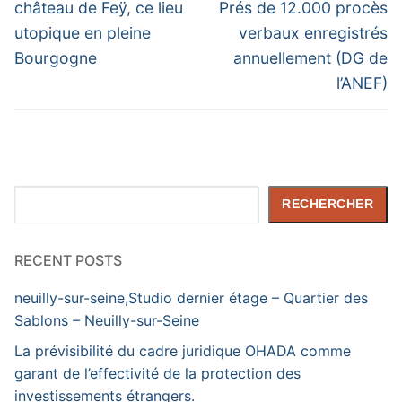
post:
post:
l’article
château de Feÿ, ce lieu
Prés de 12.000 procès
utopique en pleine
verbaux enregistrés
Bourgogne
annuellement (DG de
l’ANEF)
Rechercher
RECHERCHER
RECENT POSTS
neuilly-sur-seine,Studio dernier étage – Quartier des
Sablons – Neuilly-sur-Seine
La prévisibilité du cadre juridique OHADA comme
garant de l’effectivité de la protection des
investissements étrangers.