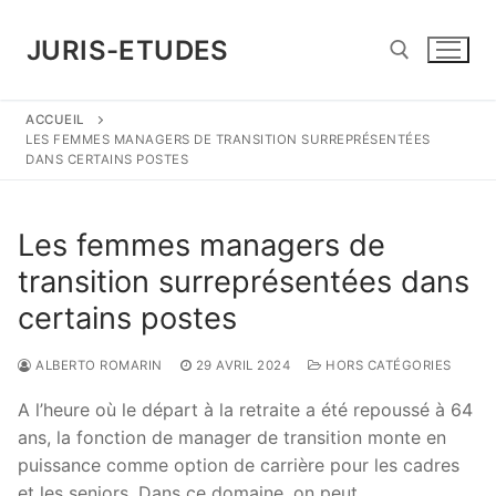
Aller
au
JURIS-ETUDES
contenu
ACCUEIL
Rechercher :
LES FEMMES MANAGERS DE TRANSITION SURREPRÉSENTÉES
DANS CERTAINS POSTES
Les femmes managers de
transition surreprésentées dans
certains postes
ALBERTO ROMARIN
29 AVRIL 2024
HORS CATÉGORIES
A l’heure où le départ à la retraite a été repoussé à 64
ans, la fonction de manager de transition monte en
puissance comme option de carrière pour les cadres
et les seniors. Dans ce domaine, on peut …