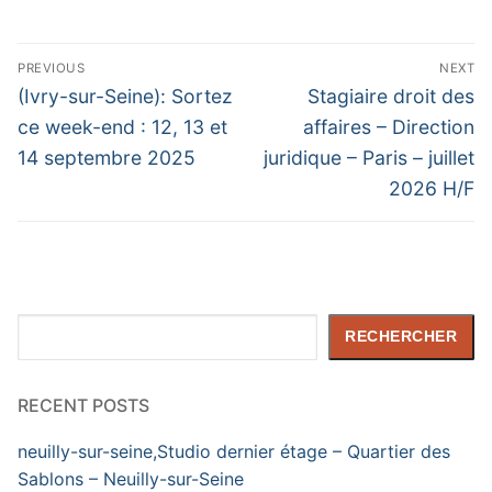
Navigation
PREVIOUS
NEXT
de
Previous
Next
(Ivry-sur-Seine): Sortez
Stagiaire droit des
post:
post:
l’article
ce week-end : 12, 13 et
affaires – Direction
14 septembre 2025
juridique – Paris – juillet
2026 H/F
Rechercher
RECHERCHER
RECENT POSTS
neuilly-sur-seine,Studio dernier étage – Quartier des
Sablons – Neuilly-sur-Seine