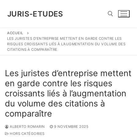
Aller
au
JURIS-ETUDES
contenu
ACCUEIL
Rechercher :
LES JURISTES D’ENTREPRISE METTENT EN GARDE CONTRE LES
RISQUES CROISSANTS LIÉS À L’AUGMENTATION DU VOLUME DES
CITATIONS À COMPARAÎTRE
Les juristes d’entreprise mettent
en garde contre les risques
croissants liés à l’augmentation
du volume des citations à
comparaître
ALBERTO ROMARIN
9 NOVEMBRE 2025
HORS CATÉGORIES