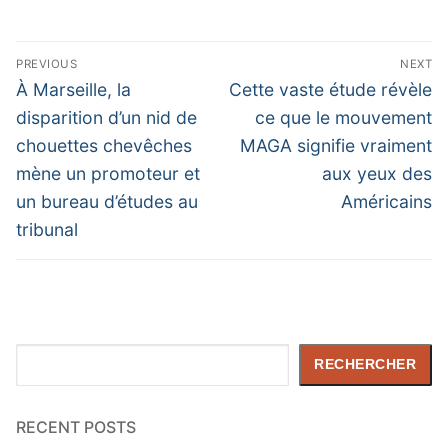
Navigation
PREVIOUS
NEXT
de
Previous
Next
À Marseille, la
Cette vaste étude révèle
post:
post:
l’article
disparition d’un nid de
ce que le mouvement
chouettes chevêches
MAGA signifie vraiment
mène un promoteur et
aux yeux des
un bureau d’études au
Américains
tribunal
Rechercher
RECHERCHER
RECENT POSTS