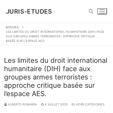
Aller
au
JURIS-ETUDES
contenu
ACCUEIL
Rechercher :
LES LIMITES DU DROIT INTERNATIONAL HUMANITAIRE (DIH) FACE
AUX GROUPES ARMES TERRORISTES : APPROCHE CRITIQUE
BASÉE SUR L’ESPACE AES.
Les limites du droit international
humanitaire (DIH) face aux
groupes armes terroristes :
approche critique basée sur
l’espace AES.
ALBERTO ROMARIN
4 JUILLET 2025
HORS CATÉGORIES