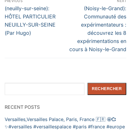
PREVIOUS
NEXT
de
Previous
Next
(neuilly-sur-seine):
(Noisy-le-Grand):
post:
post:
l’article
HÔTEL PARTICULIER
Communauté des
NEUILLY-SUR-SEINE
expérimentateurs :
(Par Hugo)
découvrez les 8
expérimentations en
cours à Noisy-le-Grand
Rechercher
RECHERCHER
RECENT POSTS
Versailles,Versailles Palace, Paris, France 🇫🇷 🤩💞
✨️#versailles #versaillespalace #paris #france #europe