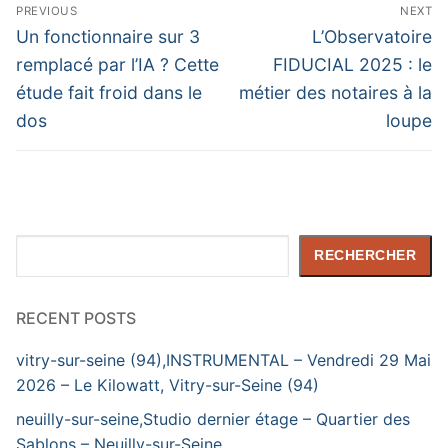
Navigation
PREVIOUS
NEXT
de
Previous
Next
Un fonctionnaire sur 3
L’Observatoire
post:
post:
l’article
remplacé par l’IA ? Cette
FIDUCIAL 2025 : le
étude fait froid dans le
métier des notaires à la
dos
loupe
Rechercher
RECHERCHER
RECENT POSTS
vitry-sur-seine (94),INSTRUMENTAL – Vendredi 29 Mai
2026 – Le Kilowatt, Vitry-sur-Seine (94)
neuilly-sur-seine,Studio dernier étage – Quartier des
Sablons – Neuilly-sur-Seine