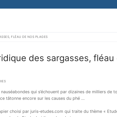
ASSES, FLÉAU DE NOS PLAGES
uridique des sargasses, fléau
IES
t nauséabondes qui s’échouent par dizaines de milliers de t
ence tâtonne encore sur les causes du phé …
er choisi par juris-etudes.com qui traite du thème « Etud