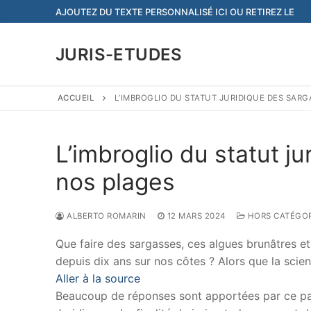
Aller
AJOUTEZ DU TEXTE PERSONNALISÉ ICI OU RETIREZ LE
au
contenu
JURIS-ETUDES
ACCUEIL
L’IMBROGLIO DU STATUT JURIDIQUE DES SARG
L’imbroglio du statut j
nos plages
ALBERTO ROMARIN
12 MARS 2024
HORS CATÉGOR
Que faire des sargasses, ces algues brunâtres e
depuis dix ans sur nos côtes ? Alors que la sci
Aller à la source
Beaucoup de réponses sont apportées par ce papi