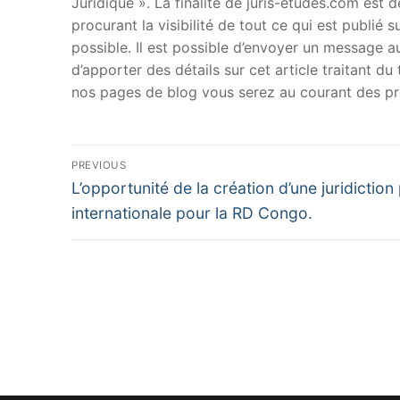
Juridique ». La finalité de juris-etudes.com est
procurant la visibilité de tout ce qui est publié 
possible. Il est possible d’envoyer un message au
d’apporter des détails sur cet article traitant d
nos pages de blog vous serez au courant des pr
Navigation
PREVIOUS
Previous
de
L’opportunité de la création d’une juridiction
post:
internationale pour la RD Congo.
l’article