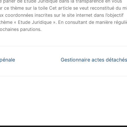
 de parler de Etude Juridique dans la transparence en vous
sur ce thème sur la toile Cet article se veut reconstitué du m
x coordonnées inscrites sur le site internet dans l’objectif
u thème « Etude Juridique ». En consultant de manière réguli
ochaines parutions.
Next
 pénale
Gestionnaire actes détachés
post: