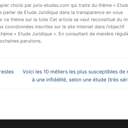
er choisi par juris-etudes.com qui traite du thème « Etud
 de parler de Etude Juridique dans la transparence en vous
sur ce thème sur la toile Cet article se veut reconstitué du m
x coordonnées inscrites sur le site internet dans l’objectif
u thème « Etude Juridique ». En consultant de manière réguli
ochaines parutions.
Next
restes
Voici les 10 métiers les plus susceptibles de
post:
à une infidélité, selon une étude (très sé