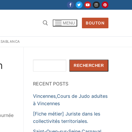
BOUTON
MENU
CASABLANCA
Rechercher :
n
Rechercher
RECHERCHER
RECENT POSTS
Vincennes,Cours de Judo adultes
à Vincennes
[Fiche métier] Juriste dans les
ournée
collectivités territoriales.
Saint-Ouen-sur-Seine,Carnaval