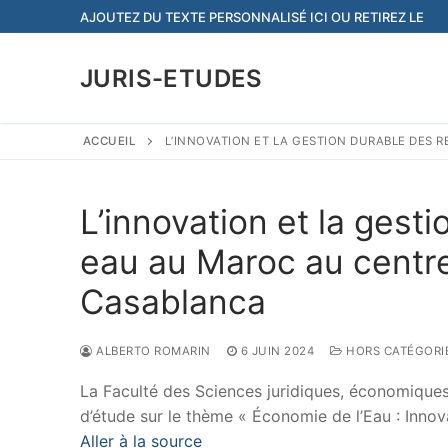
Aller
AJOUTEZ DU TEXTE PERSONNALISÉ ICI OU RETIREZ LE
au
contenu
JURIS-ETUDES
ACCUEIL
L’INNOVATION ET LA GESTION DURABLE DES 
L’innovation et la gest
eau au Maroc au centre
Casablanca
ALBERTO ROMARIN
6 JUIN 2024
HORS CATÉGORI
La Faculté des Sciences juridiques, économiques
d’étude sur le thème « Économie de l’Eau : Inno
Aller à la source