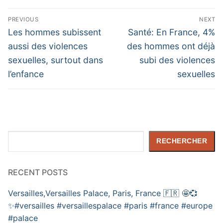
Navigation
PREVIOUS
NEXT
de
Previous
Next
Les hommes subissent
Santé: En France, 4%
post:
post:
l’article
aussi des violences
des hommes ont déjà
sexuelles, surtout dans
subi des violences
l’enfance
sexuelles
Rechercher
RECHERCHER
RECENT POSTS
Versailles,Versailles Palace, Paris, France 🇫🇷 🤩💞
✨️#versailles #versaillespalace #paris #france #europe
#palace