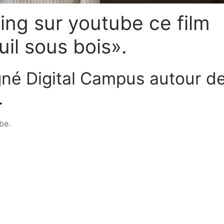
ng sur youtube ce film
il sous bois».
gné Digital Campus autour d
.
be.