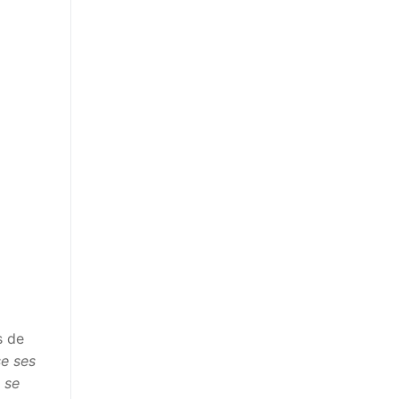
s de
e ses
 se