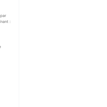
 par
nant :
e