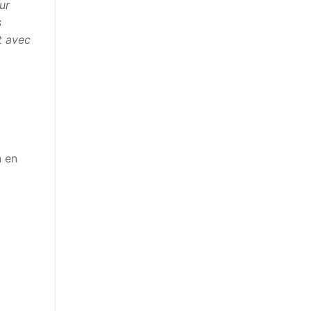
ur
s
t avec
n en