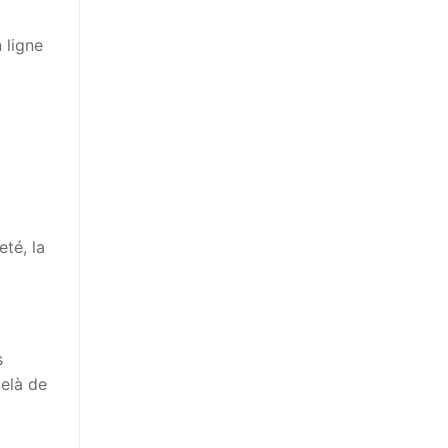
 ligne
eté, la
s
delà de